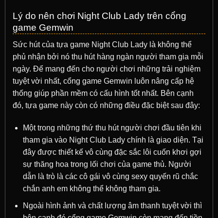
Lý do nên chơi Night Club Lady trên cổng
game Gemwin
Sức hút của tựa game Night Club Lady là không thể
phủ nhận bởi nó thu hút hàng ngàn người tham gia mỗi
ngày. Để mang đến cho người chơi những trải nghiệm
tuyệt vời nhất, cổng game Gemwin luôn nâng cấp hệ
thống giúp phần mềm có cấu hình tốt nhất. Bên cạnh
đó, tựa game này còn có những điều đặc biệt sau đây:
Một trong những thứ thu hút người chơi đầu tiên khi
tham gia vào Night Club Lady chính là giao diện. Tại
đây được thiết kế vô cùng đặc sắc lôi cuốn khơi gợi
sự thăng hoa trong lối chơi của game thủ. Người
dẫn là trò là các cô gái vô cùng sexy quyến rũ chắc
chắn anh em không thể không tham gia.
Ngoài hình ảnh và chất lượng âm thanh tuyệt vời thì
bên cạnh đó cổng game Gemwin còn mang đến tiền