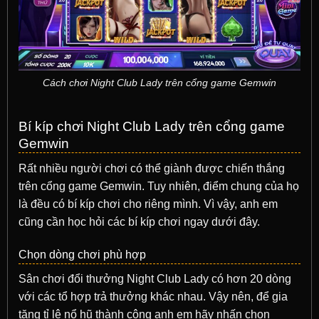
Cách chơi Night Club Lady trên cổng game Gemwin
Bí kíp chơi Night Club Lady trên cổng game
Gemwin
Rất nhiều người chơi có thể giành được chiến thắng
trên cổng game Gemwin. Tuy nhiên, điểm chung của họ
là đều có bí kíp chơi cho riêng mình. Vì vậy, anh em
cũng cần học hỏi các bí kíp chơi ngay dưới đây.
Chọn dòng chơi phù hợp
Sân chơi đổi thưởng Night Club Lady có hơn 20 dòng
với các tổ hợp trả thưởng khác nhau. Vậy nên, để gia
tăng tỉ lệ nổ hũ thành công anh em hãy nhấn chọn