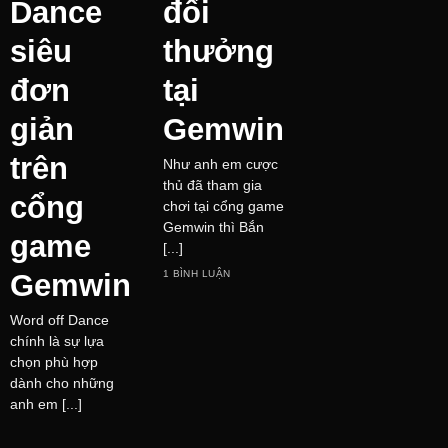
Dance
đổi
siêu
thưởng
đơn
tại
giản
Gemwin
trên
Như anh em cược
thủ đã tham gia
cổng
chơi tại cổng game
Gemwin thì Bắn
game
[...]
1 BÌNH LUẬN
Gemwin
Word off Dance
chính là sự lựa
chọn phù hợp
dành cho những
anh em [...]