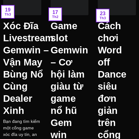
19
17
23
Th3
Th2
Th3
Xóc Đĩa
Game
Cách
Livestream
slot
chơi
Gemwin –
Gemwin
Word
Vận May
– Cơ
off
Bùng Nổ
hội làm
Dance
Cùng
giàu từ
siêu
Dealer
game
đơn
Xinh
nổ hũ
giản
Gem
trên
Bạn đang tìm kiếm
một cổng game
win
cổng
xóc đĩa uy tín, an