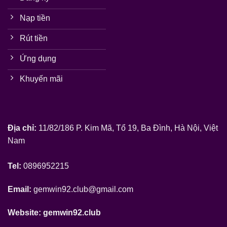
Nạp tiền
Rút tiền
Ứng dụng
Khuyến mãi
Địa chỉ:
11/82/186 P. Kim Mã, Tổ 19, Ba Đình, Hà Nội, Việt
Nam
Tel:
0
896952215
Email:
gemwin92.club@gmail.com
Website: gemwin92.club