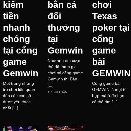
kiếm
bắn cá
chơi
tiền
đổi
Texas
nhanh
thưởng
poker tại
chóng
tại
cổng
tại cổng
Gemwin
game
game
bài
Như anh em cược
thủ đã tham gia
Gemwin
GEMWIN
chơi tại cổng game
Gemwin thì Bắn
Một trong những
Cổng game bài
[...]
trò chơi liên quan
GEMWIN là một tổ
1 BÌNH LUẬN
đến các con số
hợp mà ở đó bạn
được yêu thích
có thể tìm [...]
nhất [...]