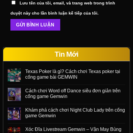
Lưu tên của tôi, email, và trang web trong trình
duyệt này cho lần bình luận kế tiếp của tôi.
Tin Mới
Texas Poker là gì? Cách chơi Texas poker tại
cổng game bài GEMWIN
Không
có
Cách chơi Word off Dance siêu đơn giản trên
bình
luận
cổng game Gemwin
ở
Texas
Không
Poker
có
Khám phá cách chơi Night Club Lady trên cổng
là
bình
gì?
luận
game Gemwin
Cách
ở
chơi
Cách
Không
Texas
chơi
có
Xóc Đĩa Livestream Gemwin – Vận May Bùng
poker
Word
bình