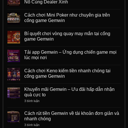
tại
off
luận
Nổ Cùng Dealer Xinh
cổng
Dance
ở
game
siêu
Khám
Không
bài
đơn
phá
có
Cách chơi Mini Poker như chuyên gia trên
GEMWIN
giản
cách
bình
trên
chơi
luận
cổng game Gemwin
cổng
Night
ở
game
Club
Xóc
Không
Gemwin
Lady
Đĩa
có
Bí quyết chơi vòng quay may mắn tại cổng
trên
Livestream
bình
cổng
Gemwin
luận
game Gemwin
game
–
ở
Gemwin
Vận
Cách
Không
May
chơi
có
Tải app Gemwin – Ứng dụng chiến game mọi
Bùng
Mini
bình
Nổ
Poker
luận
lúc mọi nơi
Cùng
như
ở
Dealer
chuyên
Bí
Không
Xinh
gia
quyết
có
Cách chơi Keno kiếm tiền nhanh chóng tại
trên
chơi
bình
cổng
vòng
luận
cổng game Gemwin
game
quay
ở
Gemwin
may
Tải
Không
mắn
app
có
Khuyến mãi Gemwin – Ưu đãi hấp dẫn nhận
tại
Gemwin
bình
cổng
–
luận
quà cực to
game
Ứng
ở
Gemwin
dụng
Cách
3 bình luận
ở
chiến
chơi
Khuyến
game
Keno
mãi
mọi
kiếm
Gemwin
Cách rút tiền Gemwin về tài khoản đơn giản và
lúc
tiền
–
nhanh chóng
mọi
nhanh
Ưu
nơi
chóng
đãi
3 bình luận
ở
tại
hấp