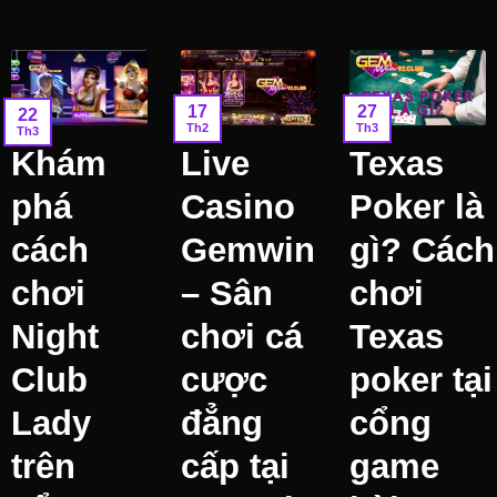
27
17
22
Th3
Th2
Th3
Khám
Live
Texas
phá
Casino
Poker là
cách
Gemwin
gì? Cách
chơi
– Sân
chơi
Night
chơi cá
Texas
Club
cược
poker tại
Lady
đẳng
cổng
trên
cấp tại
game