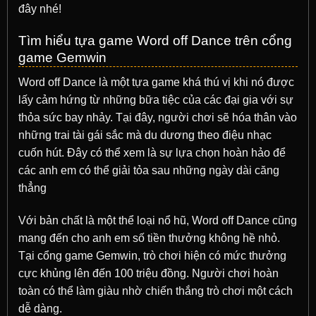
đây nhé!
Tìm hiểu tựa game Word off Dance trên cổng
game Gemwin
Word off Dance là một tựa game khá thú vị khi nó được
lấy cảm hứng từ những bữa tiệc của các đại gia với sự
thỏa sức bay nhảy. Tại đây, người chơi sẽ hóa thân vào
những trai tài gái sắc mà du dương theo điệu nhạc
cuốn hút. Đây có thể xem là sự lựa chọn hoàn hảo để
các anh em có thể giải tỏa sau những ngày dài căng
thẳng
Với bản chất là một thể loại nổ hũ, Word off Dance cũng
mang đến cho anh em số tiền thưởng không hề nhỏ.
Tại cổng game Gemwin, trò chơi hiện có mức thưởng
cực khủng lên đến 100 triệu đồng. Người chơi hoàn
toàn có thể làm giàu nhờ chiến thắng trò chơi một cách
dễ dàng.