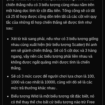
chiến thắng nếu có 3 biểu tượng cùng nhau nằm trên
một hàng dọc tính từ cột đầu tiên. Tổng cộng sẽ có tất
cả 25 tổ hợp được cộng dồn trên tất cả các cột với quy
tắc của những tổ hợp chiến thắng sẽ được tính như
sau:
Xét từ trái sang phải, nếu như có 3 biểu tượng giống
nhau cùng xuất hiện (trừ biểu tượng Scatter) thì anh
em sẽ giành chiến thắng. Sẽ có 5 cột dọc và 3 hàng
ngang, vậy nên các biểu tượng phải liền nhau và
không được ngắt quãng mới được tính là chiến
thắng.
Sẽ có 3 mức cược để người chơi lựa chọn là 100,
1000 và cao nhất là 10000, cùng với đó sẽ là các
mức trả thưởng khác nhau .
Biểu tượng Wild là một biểu tượng rất đặc biệt, nó
có thể thay thế cho bất cứ biểu tượng nào trừ Free