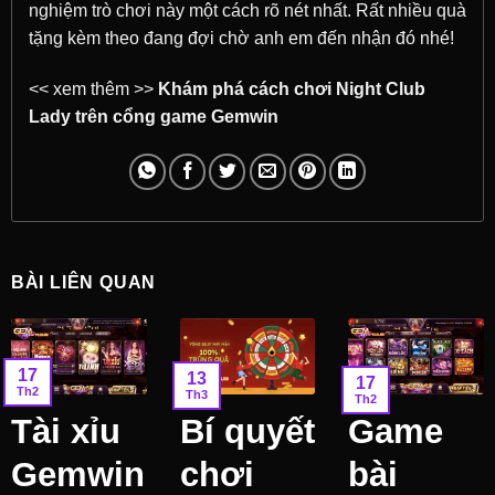
nghiệm trò chơi này một cách rõ nét nhất. Rất nhiều quà
tặng kèm theo đang đợi chờ anh em đến nhận đó nhé!
<< xem thêm >>
Khám phá cách chơi Night Club
Lady trên cổng game Gemwin
BÀI LIÊN QUAN
17
13
17
Th2
Th3
Th2
Tài xỉu
Bí quyết
Game
Gemwin
chơi
bài